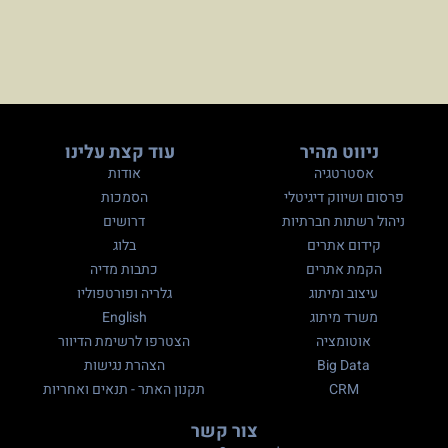
ניווט מהיר
עוד קצת עלינו
אסטרטגיה
אודות
פרסום ושיווק דיגיטלי
הסמכות
ניהול רשתות חברתיות
דרושים
קידום אתרים
בלוג
הקמת אתרים
כתבות מדיה
עיצוב ומיתוג
גלריה ופורטפוליו
משרד מיתוג
English
אוטומציה
הצטרפו לרשימת הדיוור
Big Data
הצהרת נגישות
CRM
תקנון האתר - תנאים ואחריות
צור קשר