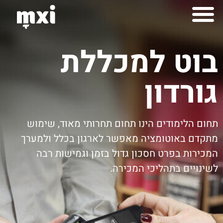
לתוכן
למה mxi
יצירות mximot
בוט למכללת
גורדון
תחום הלימודים הינו תחום תחרותי מאוד, שימוש
מתקדם באוטומציה מאפשר לארגון בכלל ולמערך
המכירות בפרט חסכון גדול בזמן וגמישות רבה
לשינויים בתהליכי המכירה.