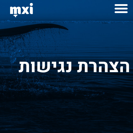
לתוכן
למה mxi
יצירות mximot
הצהרת נגישות