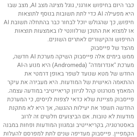
כבר היום בחיפוש אורגני, גוגל מציגה מצב AI, מצב שבו
היא מפעילה AI כדי לתת תשובות בנוסף לתוצאות
חיפוש, כך שהגולש יוכל לבחור כבר בהתחלה תשובת AI
ו למצוא את התוכן שרלוונטי לו באמצעות תוצאות
חיפוש והקישורים לאתרים השונים.
הצד של פייסבוק
ממש בימים אלה פייסבוק השיקה מערכת AI חדשה,
מערכת "אנדרומדה" (Andromeda) היא מנוע ה-AI
חדש של מטא שנועד לשפר באופן דרמטי את
התאמה האישית של המודעות. היא מעבירה את עיקר
מאמץ מטרגוט קהל לגיוון קריאייטיבי במודעה עצמה.
ייסבוק מציינת שלא כדאי לצפות לניסים, כי המערכת
חדשה תשפר את יעילות ההגשה, אך היא לא מתקנת
ודעות לא טובות. אם הביצועים חלשים זה לרוב
אסטרטגיה, בקריאייטיב ובמגוון המודעות ופחות במבנה
קמפיין. פייסבוק מעדיפה שנים לתת למפרסם להעלות