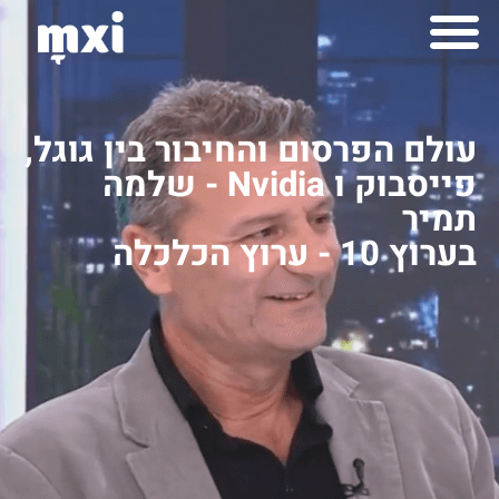
לתוכן
למה mxi
יצירות mximot
עולם הפרסום והחיבור בין גוגל,
פייסבוק ו Nvidia - שלמה
תמיר
בערוץ 10 - ערוץ הכלכלה