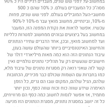
במחשוב-על לפני שש שנים, מעבדים רגילים היו כ 90%
מסה"כ כל המעבדים בעולם. כ 10% שהם כ 500
חשבי-העל המובילים בעולם. לפני שש שנים, פחות
מ-10%, ובינתיים, מחשוב מואץ עבר מ-10% ל-90%
כשיו. אפשר לראות את נקודת המפנה הזו, המעבר
מחשוב בעל ביצועים גבוהים ממחשוב למטרות כלליות
עד למחשוב מואץ, ובכן, אחד הדברים עתירי הנתונים
החישוב האינטנסיביים ביותר שהעולם עושה בענן,
יבוד הנתונים הזה הוא כמה מאות מיליארדי דולר של
ישובים שנעשים רק על תהליכי נתונים גולמיים ואין
שר לזה שאני רואה רק מסגרות נתונים של עיבוד מלא,
מו בחברות עם השמות שכולם כבר מכירים, הכתובות
להם, הגיל שלהם, המקום שבו הם גרים, כל הזמן
אימרה שידע שווה כוח וכוח שווה כסף, נכון יותר
תמיד, אז אפשר לנסות לחשוב כמה כסף הם מרוויחים,
ל זה יושב במסגרת נתונים, מסגרת הנתונים הזו מניעה