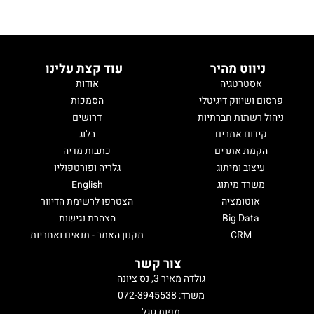
ניווט מהיר
עוד קצת עלינו
אסטרטגיה
אודות
פרסום ושיווק דיגיטלי
הסמכות
ניהול רשתות חברתיות
דרושים
קידום אתרים
בלוג
הקמת אתרים
כתבות מדיה
עיצוב ומיתוג
גלריה ופורטפוליו
משרד מיתוג
English
אוטומציה
הצטרפו לרשימת הדיוור
Big Data
הצהרת נגישות
CRM
תקנון האתר - תנאים ואחריות
צור קשר
גולדה מאיר 3, נס ציונה
משרד: 072-3945538
מפות גוגל