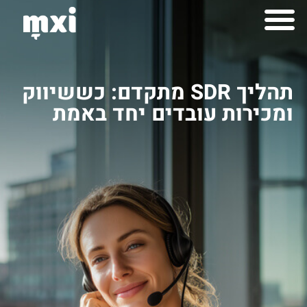
לתוכן
למה mxi
יצירות mximot
תהליך SDR מתקדם: כששיווק
ומכירות עובדים יחד באמת