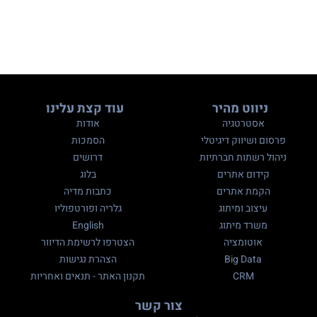
ניווט מהיר
עוד קצת עלינו
אסטרטגיה
אודות
פרסום ושיווק דיגיטלי
הסמכות
ניהול רשתות חברתיות
דרושים
קידום אתרים
בלוג
הקמת אתרים
כתבות מדיה
עיצוב ומיתוג
גלריה ופורטפוליו
משרד מיתוג
English
אוטומציה
הצטרפו לרשימת הדיוור
Big Data
הצהרת נגישות
CRM
תקנון האתר - תנאים ואחריות
צור קשר