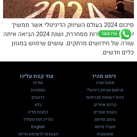
סיכום 2024 בעולם השיווק הדיגיטלי אשר ממשיך
להתפתח במהירות מסחררת, ושנת 2024 הביאה איתה
שורה של חידושים מרתקים. עושים שימוש במגוון
כלים חדשים.
ניווט מהיר
עוד קצת עלינו
אסטרטגיה
אודות
פרסום ושיווק דיגיטלי
הסמכות
ניהול רשתות חברתיות
דרושים
קידום אתרים
בלוג
הקמת אתרים
כתבות מדיה
עיצוב ומיתוג
גלריה ופורטפוליו
משרד מיתוג
English
אוטומציה
הצטרפו לרשימת הדיוור