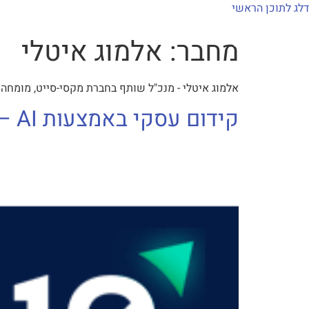
לתוכן
דלג לתוכן הראשי
מחבר:
אלמוג איטלי
למה mxi
יצירות mximot
אלמוג איטלי - מנכ"ל שותף בחברת מקסי-סייט, מומחה ב
קידום עסקי באמצעות AI – אלמוג איטלי בערוץ 10 הכלכלה