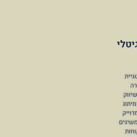
יטלי
גיית
רה
יווק
מיתוג
דוייק
משיגים
וחות