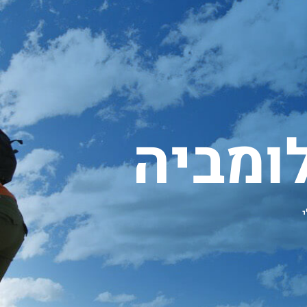
ומביה
י