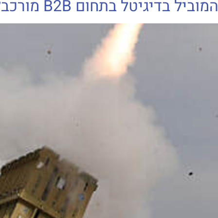
ל בדיגיטל בתחום B2B מורכב?