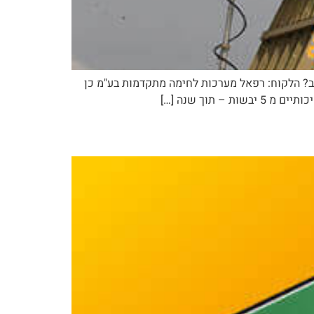
ות המותג המוביל בדיגיטל בתחום B2B מורכב? איך גרמנו לה להיות המותג המוביל בדיגיטל בתחום B2B מורכב? הלקוח: רפאל מערכות לחימה מתקדמות בע"מ כן