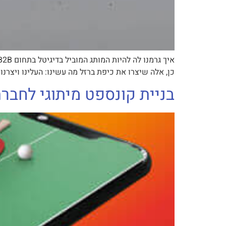
כן, אלה שיצרו את כיפת ברזל מה עשינו: העלינו ויצרנו 741 פיסות תוכן בשנה ב 4 רשתות חברתיות גייסנו 241,565 עוקבים איכותיים מ 5 יבשות – תוך שנה […
בניית קונספט מיתוגי לחבר