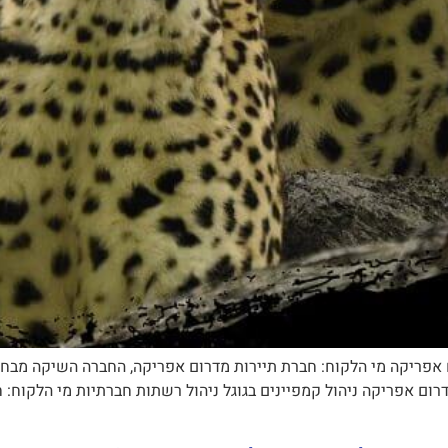
ם אפריקה מי הלקוח: חברת תיירות מדרום אפריקה, החברה השיקה מבחר 
מותג בניית אתר למותג B2B בינלאומי בדרום אפריקה ניהול קמפיינים בגוגל ניהול רשתות חב