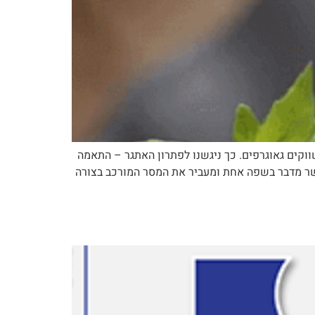
י יעד ושווקים גאוגרפים. כך ניגשנו לפתרון האתגר – התאמה
הפתרון – COME FEEL THE WORLD WITH US שילוב טקסט וויזואל אשר מדבר בשפה אחת ומעביר את המסר המורכב בצורה