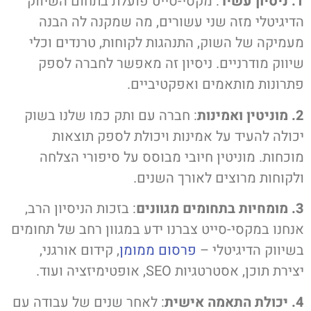
עשיר
: מקסי-סייט פועלת בתחום השיווק
דיגיטלי מזה שני עשורים, מה שמקנה לה הבנה
עמיקה של השוק, התנהגות לקוחות, טרנדים וכלי
יווק מודרניים. ניסיון זה מאפשר לחברה לספק
תרונות מותאמים ואפקטיביים.
אמינות
: חברה עם ותק כמו שלנו בשוק
כולה להעיד על אמינות ויכולת לספק תוצאות
וכחות. מוניטין חיובי מבוסס על סיפורי הצלחה
לקוחות מרוצים לאורך השנים.
 מגוונים
: בזכות הניסיון הרב,
נחנו במקסי-סייט צברנו ידע במגוון רחב של תחומים
שיווק הדיגיטלי –
פרסום ממומן
, קידום אורגני,
ירת תוכן, אסטרטגיות SEO, אופטימיזציה ועוד.
 אישית
: לאחר שנים של עבודה עם