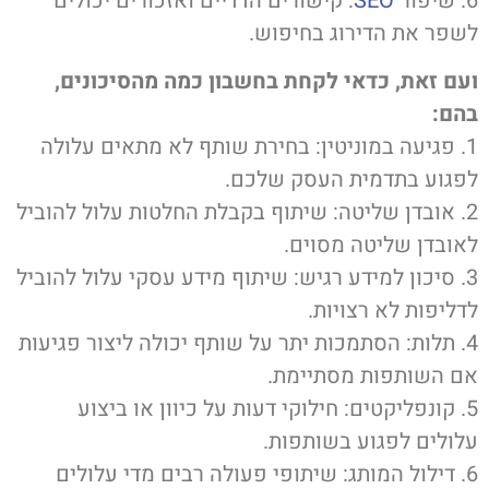
ור
SEO
: קישורים הדדיים ואזכורים יכולים
שפר את הדירוג בחיפוש.
עם זאת, כדאי לקחת בחשבון כמה מהסיכונים,
הם:
1. פגיעה במוניטין: בחירת שותף לא מתאים עלולה
פגוע בתדמית העסק שלכם.
2. אובדן שליטה: שיתוף בקבלת החלטות עלול להוביל
אובדן שליטה מסוים.
3. סיכון למידע רגיש: שיתוף מידע עסקי עלול להוביל
דליפות לא רצויות.
4. תלות: הסתמכות יתר על שותף יכולה ליצור פגיעות
ם השותפות מסתיימת.
5. קונפליקטים: חילוקי דעות על כיוון או ביצוע
לולים לפגוע בשותפות.
6. דילול המותג: שיתופי פעולה רבים מדי עלולים