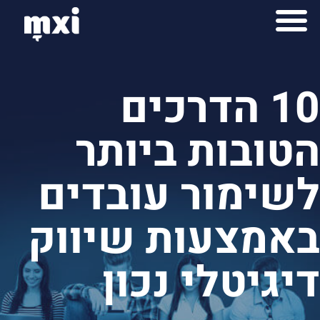
לתוכן
למה mxi
יצירות mximot
10 הדרכים
הטובות ביותר
לשימור עובדים
באמצעות שיווק
דיגיטלי נכון