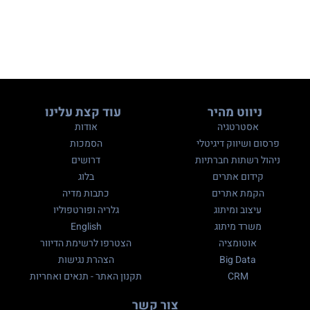
ניווט מהיר
עוד קצת עלינו
אסטרטגיה
אודות
פרסום ושיווק דיגיטלי
הסמכות
ניהול רשתות חברתיות
דרושים
קידום אתרים
בלוג
הקמת אתרים
כתבות מדיה
עיצוב ומיתוג
גלריה ופורטפוליו
משרד מיתוג
English
אוטומציה
הצטרפו לרשימת הדיוור
Big Data
הצהרת נגישות
CRM
תקנון האתר - תנאים ואחריות
צור קשר