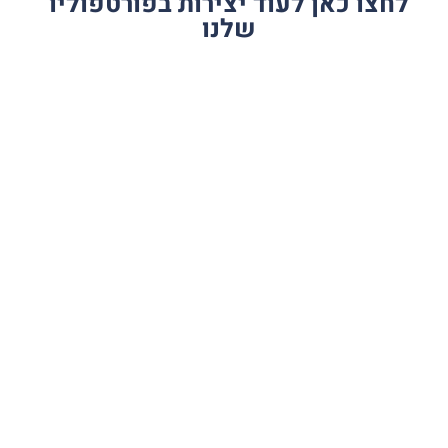
פייסבוק בחרה
לחצו כאן לעוד יצירות בפורטפוליו
שלנו
בקמפיין שניהלנו
כסיפור הצלחה
לחץ כאן