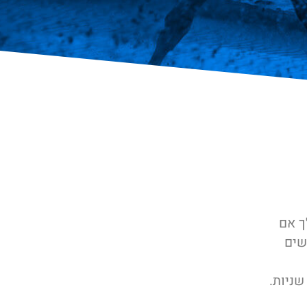
ך אם
ולשים