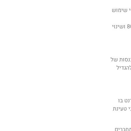
ע"י שימוש
הפחית את זמן טעינת האתר ב 80% ושינוי
נסות של
הגדיל
ט בו
י טעינת
מחברים