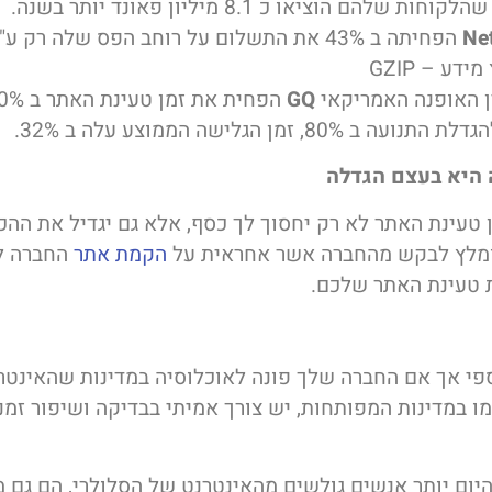
ות שלהם הוציאו כ 8.1 מיליון פאונד יותר בשנה.
Net
הפחיתה ב 43% את התשלום על רוחב הפס שלה רק 
ידע – GZIP
ן האופנה האמריקאי
GQ
 ב 80%, זמן הגלישה הממוצע עלה ב 32%.
 היא בעצם הגדלה
 טעינת האתר לא רק יחסוך לך כסף, אלא גם יגדיל את ההכ
מלץ לבקש מהחברה אשר אחראית על
הקמת אתר
החברה ל
 טעינת האתר שלכם.
פי אך אם החברה שלך פונה לאוכלוסיה במדינות שהאינטרנ
מו במדינות המפותחות, יש צורך אמיתי בבדיקה ושיפור זמנ
היום יותר אנשים גולשים מהאינטרנט של הסלולרי, הם גם 