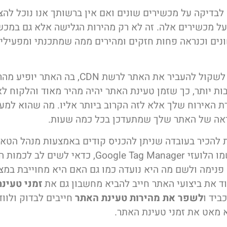
לבדיקה על מכשירים שונים ואם אין ברשותך אנו נוכל להצי
על מכשירים אלה. זה לא רק מהירות הגלישה אלא גם במכש
נים וכנראה פחות חזקים ומהירים ממה שמתכנתי ומפעילי
אולי כדאי לשקול להעביר את האתר לרשת CDN, בה האתר י
ות יותר, כך שזמן טעינת האתר יהיה מהיר מאוד והלקוח לא
ת האירוח שלך אלא לזה הקרוב ביותר אליו. מה שהוא למע
אה של האתר שלך שמתעדכן בכל כמה שעות.
 להכיר בעובדה שניתן להכניס קודים באמצעות מנהל הטא
גוגל או בשמו הלועזי Google Tag Manager, כדאי לשים לב ל
פנימה ולשם מה היא נועדה כמו גם האם היא מחוייבת במצי
וד את ביצועי האתר חייב להביא מחשבון גם את
זמני טעינ
ביד ו
לשפר את מהירות טעינת האתר
חייבים לבדוק ולוו
 מאט את זמני טעינת האתר.