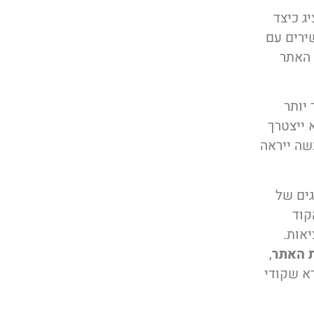
ג כיצד
ירים עם
 האתר
ופיע מהר יותר
 ייצטרך
שה ייראה
גים של
כמות הקוד
אות.
ת האתר
,
דא שקודי