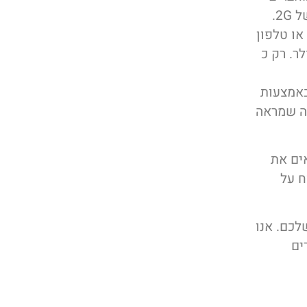
2.
לים או טלפון
לר. רק כ
מדינה כמו אנגליה בה כ 92% מחוברים לאינטרנט, כ 38% באמצעות
ם, מה שמראה
ים את
ח על
לכם. אנו
ים