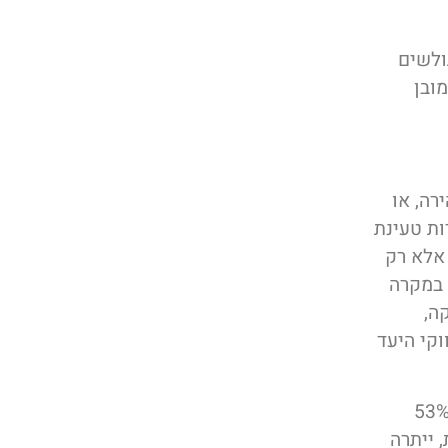
ולשים
ובן
ה, או
 את מהירות טעינת
א מחובר לכבל או לרשת ה WiFi שלך אלא רק
 במקרה
ה,
וקי היעד
 גוגל בספטמבר 2016 עולה בבירור כי 53%
תר אם הוא לא עולה אחרי 3 שניות, ייתרה