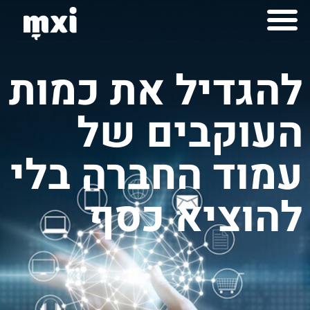
לתוכן
למה mxi
יצירות mximot
להגדיל את כמות
העוקבים של
עמוד החברה בלי
להוציא כסף