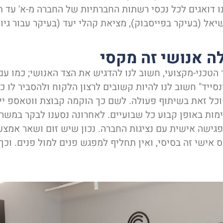
 דואגים לכל נכסי רשתות החברתיות של החברה מ-א' עד ת',
יאל (בעיקר בפייסבוק), מציאת קהלי יעד (בעיקר עבור גיוס 
ה אנושי זה מקסי
הטכני-מקצועי, חשוב לנו להדגיש את הצד האנושי; כמו ע
נסייד" חשוב לנו להיות קשובים לרצון הלקוח ולהסביר לו כיצ
וכל זאת בשיתוף פעולה. לשם כך הוקמה קבוצת ווטאספ ייע
ימות באופן קבוע כל שבועיים. לאחרונה נסענו לבקר במש
ישה אישית עם נציגות החברה. נכון שיש זום ושאר אמצעי
 אישי זה בסיסי, ואין תחליף למפגש פנים למול פנים. וכך