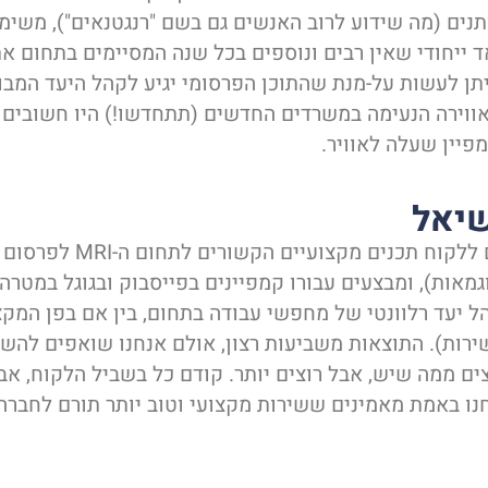
תנים (מה שידוע לרוב האנשים גם בשם "רנגטנאים"), משי
ייחודי שאין רבים ונוספים בכל שנה המסיימים בתחום את
תן לעשות על-מנת שהתוכן הפרסומי יגיע לקהל היעד המבו
אווירה הנעימה במשרדים החדשים (תתחדשו!) היו חשובים 
יין שעלה לאוויר.
שיאל
בשגרה, אנו מספקים ללקוח תכנ
וגמאות), ומבצעים עבורו קמפיינים בפייסבוק ובגוגל במטרה
 יעד רלוונטי של מחפשי עבודה בתחום, בין אם בפן המקצו
שירות). התוצאות משביעות רצון, אולם אנחנו שואפים להש
צים ממה שיש, אבל רוצים יותר. קודם כל בשביל הלקוח, אב
חנו באמת מאמינים ששירות מקצועי וטוב יותר תורם לחברה