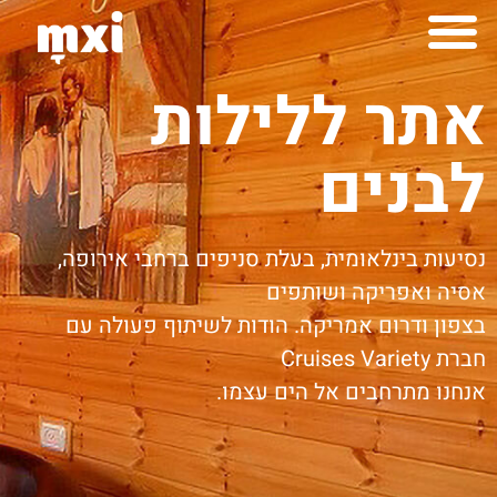
לתוכן
למה mxi
יצירות mximot
אתר ללילות
לבנים
נסיעות בינלאומית, בעלת סניפים ברחבי אירופה,
אסיה ואפריקה ושותפים
בצפון ודרום אמריקה. הודות לשיתוף פעולה עם
חברת Cruises Variety
אנחנו מתרחבים אל הים עצמו.