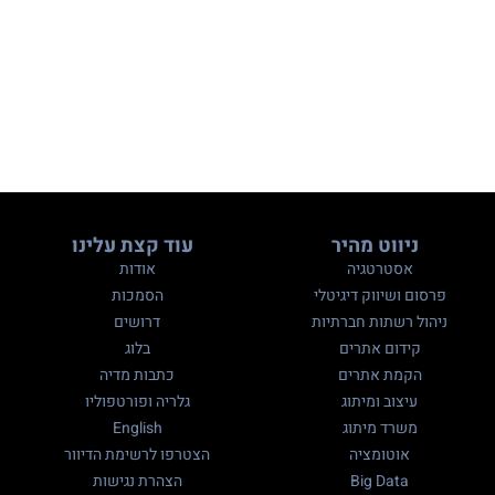
ניווט מהיר
עוד קצת עלינו
אסטרטגיה
אודות
פרסום ושיווק דיגיטלי
הסמכות
ניהול רשתות חברתיות
דרושים
קידום אתרים
בלוג
הקמת אתרים
כתבות מדיה
עיצוב ומיתוג
גלריה ופורטפוליו
משרד מיתוג
English
אוטומציה
הצטרפו לרשימת הדיוור
Big Data
הצהרת נגישות