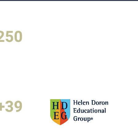
250+
מעל 250 לידים B2B איכותיים בשנה בלבד, פתיחת סניפים נוספים באירופה ובאפריקה, הצלחה בכניסה לשוק האמריקאי, LTV חיובי גבוה.
39+
הגדלנו את החשיפה למותג במ