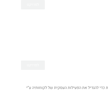
לפרויקט
וע במטרה לחזק את תדמית המותג ברשת בשיתוף פעולה
לפרויקט
לת כדי להגדיל את הפעילות העסקית של לקוחותיה ע”י