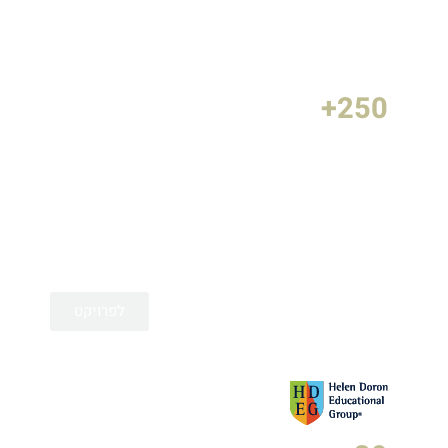
250+
מעל 250 לידים B2B איכותיים בשנה
בלבד, פתיחת סניפים נוספים באירופה
ובאפריקה, הצלחה בכניסה לשוק
האמריקאי, LTV חיובי גבוה.
לפרויקט