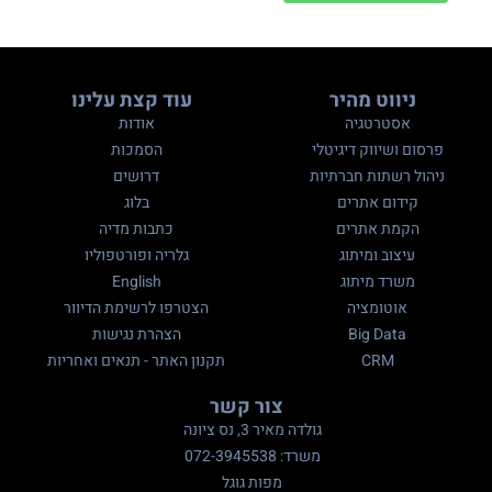
ניווט מהיר
עוד קצת עלינו
אסטרטגיה
אודות
פרסום ושיווק דיגיטלי
הסמכות
ניהול רשתות חברתיות
דרושים
קידום אתרים
בלוג
הקמת אתרים
כתבות מדיה
עיצוב ומיתוג
גלריה ופורטפוליו
משרד מיתוג
English
אוטומציה
הצטרפו לרשימת הדיוור
Big Data
הצהרת נגישות
CRM
תקנון האתר - תנאים ואחריות
צור קשר
גולדה מאיר 3, נס ציונה
משרד: 072-3945538
מפות גוגל