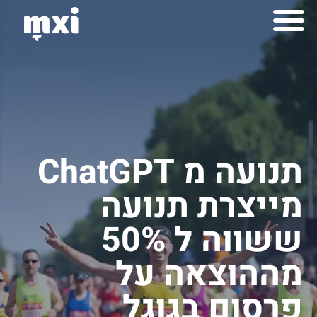
לתוכן
למה mxi
יצירות mximot
תנועה מ ChatGPT
מייצרת תנועה
ששווה ל 50%
מההוצאה על
פרסום בגוגל