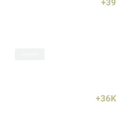
39+
הגדלנו את החשיפה למותג במעל 39
מדינות, לקהלים חדשים וגם לקהלים
קיימים.
לפרויקט
36K+
כמנהלי הפעילות השיווקית הדיגיטלית
של המוזיאון היינו אמונים על מינוף
האירוע במטרה לחזק את תדמית המותג