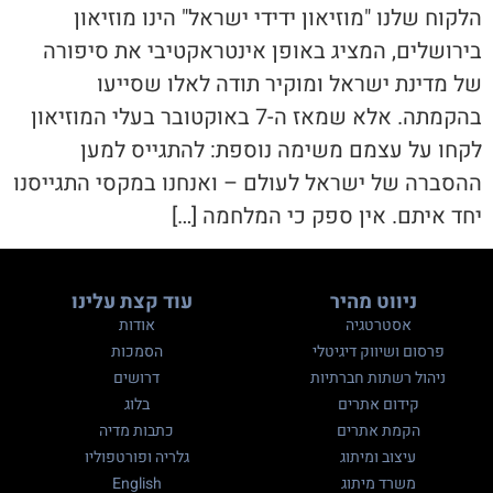
הלקוח שלנו "מוזיאון ידידי ישראל" הינו מוזיאון
בירושלים, המציג באופן אינטראקטיבי את סיפורה
של מדינת ישראל ומוקיר תודה לאלו שסייעו
בהקמתה. אלא שמאז ה-7 באוקטובר בעלי המוזיאון
לקחו על עצמם משימה נוספת: להתגייס למען
ההסברה של ישראל לעולם – ואנחנו במקסי התגייסנו
יחד איתם. אין ספק כי המלחמה […]
ניווט מהיר
עוד קצת עלינו
אסטרטגיה
אודות
פרסום ושיווק דיגיטלי
הסמכות
ניהול רשתות חברתיות
דרושים
קידום אתרים
בלוג
הקמת אתרים
כתבות מדיה
עיצוב ומיתוג
גלריה ופורטפוליו
משרד מיתוג
English